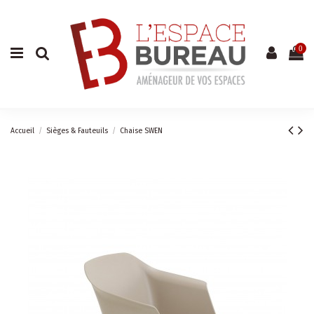
Du lundi au vendredi
De 9h à 12h et de 14h à 18h
0
04 73 69 42 21
Accueil
Sièges & Fauteuils
Chaise SWEN