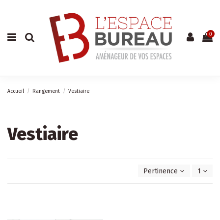
Du lundi au vendredi
De 9h à 12h et de 14h à 18h
0
04 73 69 42 21
Accueil
Rangement
Vestiaire
Vestiaire
Pertinence
1